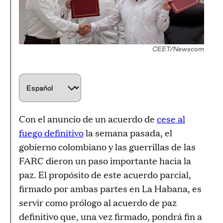
CEET/Newscom
C
h
o
Con el anuncio de un acuerdo de
cese al
o
fuego definitivo
la semana pasada, el
s
gobierno colombiano y las guerrillas de las
e
FARC dieron un paso importante hacia la
a
paz. El propósito de este acuerdo parcial,
l
firmado por ambas partes en La Habana, es
a
servir como prólogo al acuerdo de paz
n
definitivo que, una vez firmado, pondrá fin a
g