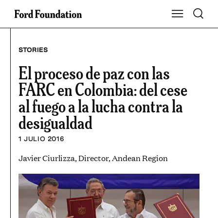
Saltar
Toggle S
Show Main Na
al
contenido
STORIES
El proceso de paz con las
FARC en Colombia: del cese
al fuego a la lucha contra la
desigualdad
1 JULIO 2016
Javier Ciurlizza, Director, Andean Region