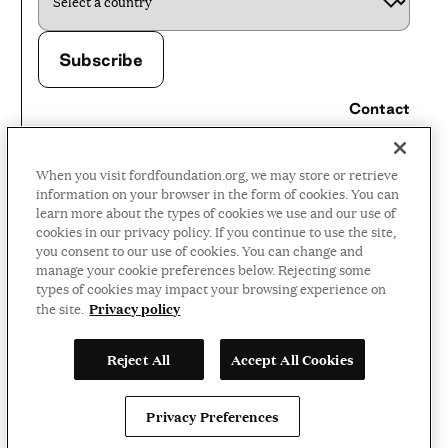
Contact
Careers
When you visit fordfoundation.org, we may store or retrieve
Press Room
information on your browser in the form of cookies. You can
learn more about the types of cookies we use and our use of
Privacy Policy
cookies in our privacy policy. If you continue to use the site,
Accessibility Policy
you consent to our use of cookies. You can change and
manage your cookie preferences below. Rejecting some
Terms and Conditions
types of cookies may impact your browsing experience on
Privacy policy
the site.
©2026 Ford Foundation,
Reject All
Accept All Cookies
some rights reserved
LinkedIn
Facebook
Threads
Instag
YouT
Privacy Preferences