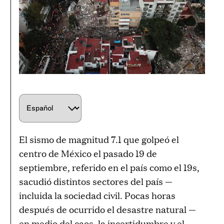
C
h
o
El sismo de magnitud 7.1 que golpeó el
o
centro de México el pasado 19 de
s
septiembre, referido en el país como el 19s,
e
sacudió distintos sectores del país —
a
incluida la sociedad civil. Pocas horas
l
después de ocurrido el desastre natural —
a
en medio del caos, la incertidumbre y el