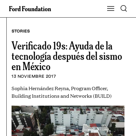
Saltar
Toggle S
Show Main Na
al
contenido
STORIES
Verificado 19s: Ayuda de la
tecnología después del sismo
en México
13 NOVIEMBRE 2017
Sophia Hernández Reyna, Program Officer,
Building Institutions and Networks (BUILD)